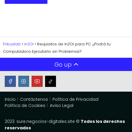
Fribustalz
inZOI
Requisitos de InZOI para PC: ¿Podrá tu
Computadora Ejecutarlo sin Problemas?
Go up
Inicio
Contáctenos
Política de Privacidad
Política de Cookies
Aviso Legal
2023. sure.negocios-digitales.site ©
Todos los derechos
reservados