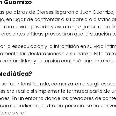
n Guarnizo
s palabras de Cleress llegaron a Juan Guarnizo, 
, en lugar de confrontar a su pareja o distanciars
ran su vida privada y evitaran juzgar su relación
as crecientes críticas provocaron que la situación
r la especulación y la intromisión en su vida ínti
mente las declaraciones de su pareja. Esta falt
 confundidos, y la tensión continuó aumentando.
 Mediática?
 se fue intensificando, comenzaron a surgir especu
ess era real o si simplemente formaba parte de u
redes. En un entorno donde los creadores de cont
ión con su audiencia, el drama personal se ha conv
nido viral.