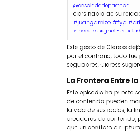
@ensaladadepastaaa
clers habla de su relac
#juangarnizo
#fyp
#ar
♬ sonido original - ensal
Este gesto de Cleress dej
por el contrario, todo fue
seguidores, Cleress sugier
La Frontera Entre la
Este episodio ha puesto s
de contenido pueden man
la vida de sus ídolos, la 
creadores de contenido, p
que un conflicto o ruptura